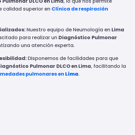
o
Pulmonar
DLCO en Lima
, lo que nos permite
de calidad superior en
Clínica de respiración
ializados:
Nuestro equipo de Neumología en
Lima
citado para realizar un
Diagnóstico
Pulmonar
ntizando una atención experta.
sibilidad:
Disponemos de facilidades para que
iagnóstico
Pulmonar
DLCO en Lima
, facilitando la
ermedades pulmonares en
Lima
.