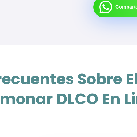
Comparte
ecuentes Sobre E
lmonar DLCO En L