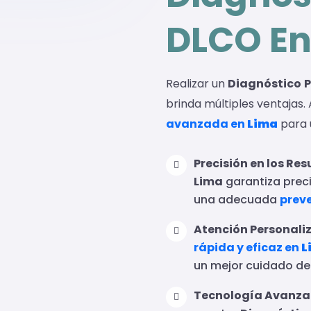
DLCO En
Realizar un
Diagnóstico
brinda múltiples ventajas
avanzada en
Lima
para 
Precisión en los Res
Lima
garantiza preci
una adecuada
prev
Atención Personali
rápida y eficaz en
L
un mejor cuidado de
Tecnología Avanza