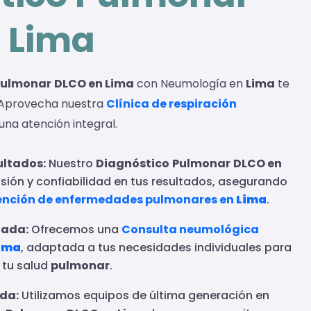
 Lima
Pulmonar
DLCO en Lima
con Neumología en
Lima
te
. Aprovecha nuestra
Clínica de respiración
una atención integral.
ultados:
Nuestro
Diagnóstico
Pulmonar
DLCO en
sión y confiabilidad en tus resultados, asegurando
ención de enfermedades pulmonares en
Lima
.
zada:
Ofrecemos una
Consulta neumológica
ima
, adaptada a tus necesidades individuales para
 tu salud
pulmonar
.
da:
Utilizamos equipos de última generación en