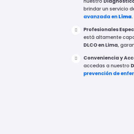
nuestro
Diagnóstic
brindar un servicio 
avanzada en
Lima
.
Profesionales Espec
está altamente capa
DLCO en Lima
, gara
Conveniencia y Acce
accedas a nuestro
D
prevención de enf