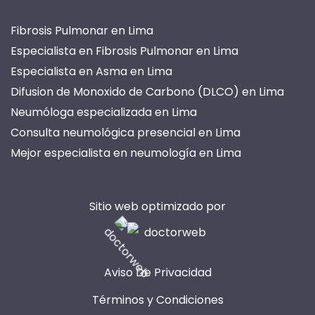
Fibrosis Pulmonar en Lima
Especialista en Fibrosis Pulmonar en Lima
Especialista en Asma en Lima
Difusion de Monoxido de Carbono (DLCO) en Lima
Neumóloga especializada en Lima
Consulta neumológica presencial en Lima
Mejor especialista en neumología en Lima
Servicio de consulta médica presencial en Lima
Agendar consulta virtual de neumología en Perú
Sitio web optimizado por
Evaluación preoperatoria neumológica en Lima
Realización de espirometría simple en Perú
Test de reversibilidad en espirometría Lima
Aviso De Privacidad
Estudio de curva flujo volumen en Lima
Pruebas de difusión de monóxido de carbono en Lima
Términos y Condiciones