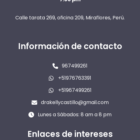
Calle tarata 269, oficina 209, Miraflores, Perú.
Información de contacto
967499261
+51976763391
+51967499261
drakellycastillo@gmail.com
Lunes a Sábados: 8 am a 8 pm
Enlaces de intereses