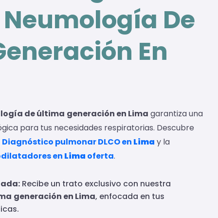
 Neumología De
Generación En
ogía de última
generación en Lima
garantiza una
ógica para tus necesidades respiratorias. Descubre
l
Diagnóstico pulmonar DLCO en
Lima
y la
odilatadores en
Lima
oferta
.
zada:
Recibe un trato exclusivo con nuestra
ima
generación en Lima
, enfocada en tus
icas.