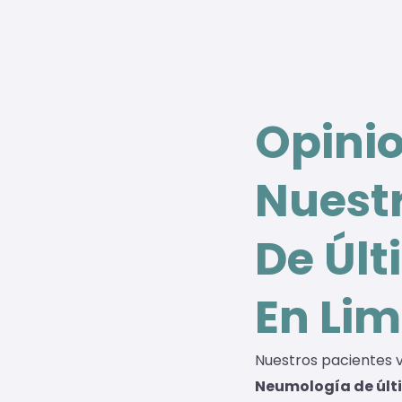
Opini
Nuest
De Úl
En Li
Nuestros pacientes v
Neumología de úl